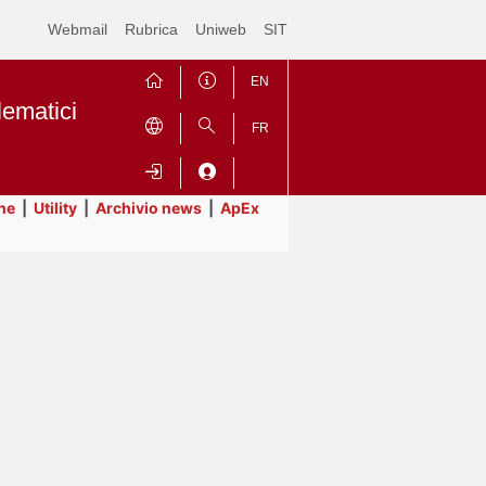
Webmail
Rubrica
Uniweb
SIT
EN
lematici
FR
ne
|
Utility
|
Archivio news
|
ApEx
Contrai
Espandi