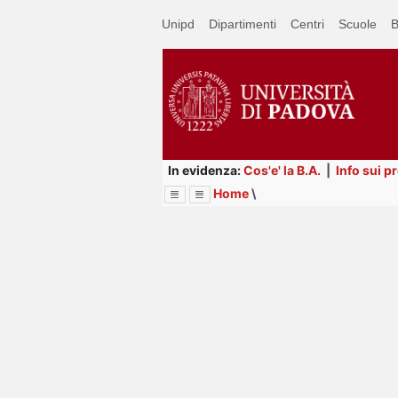
Passa
Unipd
Dipartimenti
Centri
Scuole
B
a
contenuto
principale
In evidenza:
Cos'e' la B.A.
|
Info sui p
Home
\
Menu
Image
Title
Page
Display