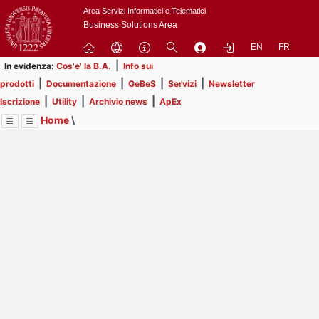
Passa
Area Servizi Informatici e Telematici
a
Business Solutions Area
contenuto
EN
FR
principale
|
In evidenza:
Cos'e' la B.A.
Info sui
|
|
|
|
prodotti
Documentazione
GeBeS
Servizi
Newsletter
|
|
|
Iscrizione
Utility
Archivio news
ApEx
Home
\
Menu
Contrai
Espandi
Image
Title
Page
Display
Risorse
ext
itle
Page