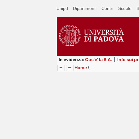
Passa
Unipd
Dipartimenti
Centri
Scuole
B
a
contenuto
principale
In evidenza:
Cos'e' la B.A.
|
Info sui p
Home
\
Menu
Image
Title
Page
Display