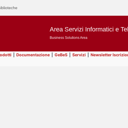
iblioteche
Area Servizi Informatici e Te
Business Solutions Area
rodotti
|
Documentazione
|
GeBeS
|
Servizi
|
Newsletter Iscrizio
Text
Business Analysis
Title
Page
Display