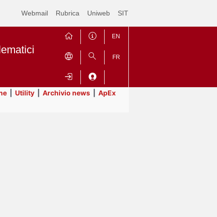
Webmail
Rubrica
Uniweb
SIT
EN
lematici
FR
ne
|
Utility
|
Archivio news
|
ApEx
Contrai
Espandi