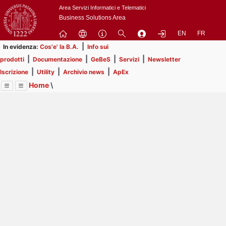
Passa
Area Servizi Informatici e Telematici
a
Business Solutions Area
contenuto
EN
FR
principale
|
In evidenza:
Cos'e' la B.A.
Info sui
|
|
|
|
prodotti
Documentazione
GeBeS
Servizi
Newsletter
|
|
|
Iscrizione
Utility
Archivio news
ApEx
Home
\
Menu
Contrai
Espandi
Image
Title
Page
Display
Prodotti
ext
itle
Page