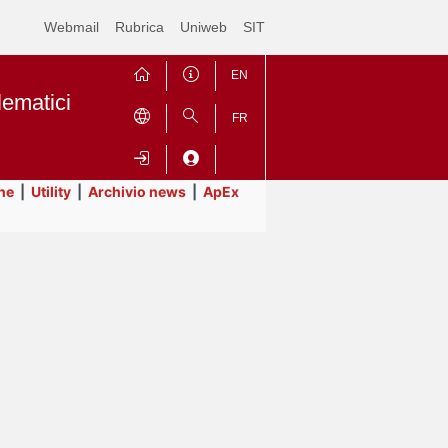
Webmail
Rubrica
Uniweb
SIT
EN
lematici
FR
ne
|
Utility
|
Archivio news
|
ApEx
Contrai
Espandi