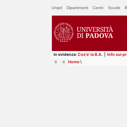
Passa
Unipd
Dipartimenti
Centri
Scuole
B
a
contenuto
principale
In evidenza:
Cos'e' la B.A.
|
Info sui p
Home
\
Menu
Image
Title
Page
Display