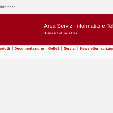
iblioteche
Area Servizi Informatici e Te
Business Solutions Area
rodotti
|
Documentazione
|
GeBeS
|
Servizi
|
Newsletter Iscrizio
Text
Risorse
Title
Page
Display