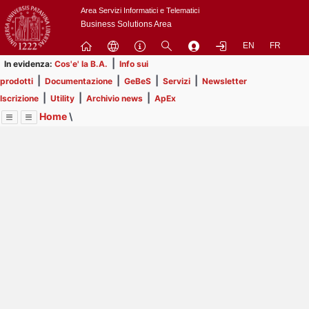
Passa
Area Servizi Informatici e Telematici
a
Business Solutions Area
contenuto
EN
FR
principale
|
In evidenza:
Cos'e' la B.A.
Info sui
|
|
|
|
prodotti
Documentazione
GeBeS
Servizi
Newsletter
|
|
|
Iscrizione
Utility
Archivio news
ApEx
Home
\
Menu
Contrai
Espandi
Image
Title
Page
Display
Utility
ext
itle
Page