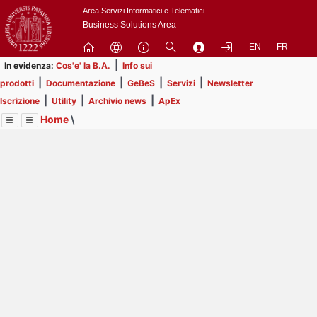
Passa
Area Servizi Informatici e Telematici
a
Business Solutions Area
contenuto
EN
FR
principale
|
In evidenza:
Cos'e' la B.A.
Info sui
|
|
|
|
prodotti
Documentazione
GeBeS
Servizi
Newsletter
|
|
|
Iscrizione
Utility
Archivio news
ApEx
Home
\
Menu
Contrai
Espandi
Image
Title
Page
Display
ApEx
ext
itle
Page