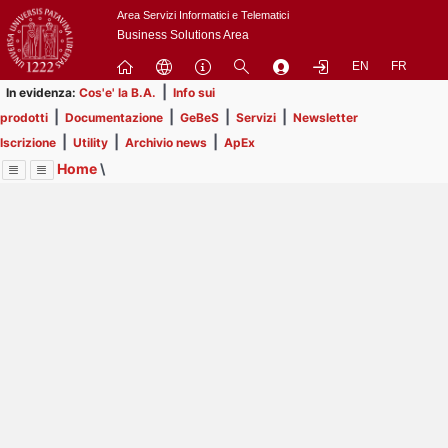
Passa
Area Servizi Informatici e Telematici
a
Business Solutions Area
contenuto
EN
FR
principale
|
In evidenza:
Cos'e' la B.A.
Info sui
|
|
|
|
prodotti
Documentazione
GeBeS
Servizi
Newsletter
|
|
|
Iscrizione
Utility
Archivio news
ApEx
Home
\
Menu
Contrai
Espandi
Image
Title
Page
Display
Utility
ext
itle
Page