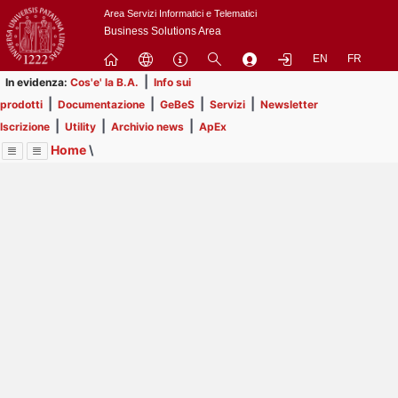
Passa
Area Servizi Informatici e Telematici
a
Business Solutions Area
contenuto
EN
FR
principale
|
In evidenza:
Cos'e' la B.A.
Info sui
|
|
|
|
prodotti
Documentazione
GeBeS
Servizi
Newsletter
|
|
|
Iscrizione
Utility
Archivio news
ApEx
Home
\
Menu
Contrai
Espandi
Image
Title
Page
Display
Business Analysis
ext
itle
Page