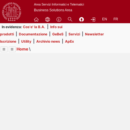
Passa
Area Servizi Informatici e Telematici
a
Business Solutions Area
contenuto
EN
FR
principale
|
In evidenza:
Cos'e' la B.A.
Info sui
|
|
|
|
prodotti
Documentazione
GeBeS
Servizi
Newsletter
|
|
|
Iscrizione
Utility
Archivio news
ApEx
Home
\
Menu
Contrai
Espandi
Image
Title
Page
Display
ApEx
ext
itle
Page