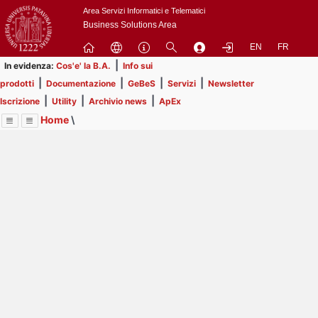
Passa
Area Servizi Informatici e Telematici
a
Business Solutions Area
contenuto
EN
FR
principale
|
In evidenza:
Cos'e' la B.A.
Info sui
|
|
|
|
prodotti
Documentazione
GeBeS
Servizi
Newsletter
|
|
|
Iscrizione
Utility
Archivio news
ApEx
Home
\
Menu
Contrai
Espandi
Image
Title
Page
Display
Business Analysis
ext
itle
Page