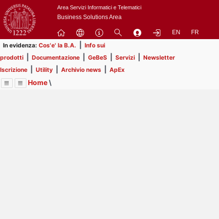
Passa
Area Servizi Informatici e Telematici
a
Business Solutions Area
contenuto
EN
FR
principale
|
In evidenza:
Cos'e' la B.A.
Info sui
|
|
|
|
prodotti
Documentazione
GeBeS
Servizi
Newsletter
|
|
|
Iscrizione
Utility
Archivio news
ApEx
Home
\
Menu
Contrai
Espandi
Image
Title
Page
Display
ApEx
ext
itle
Page