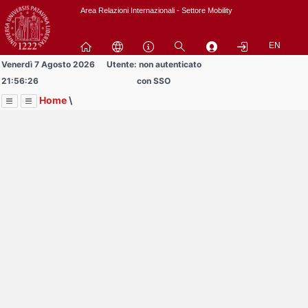
Passa
Area Relazioni Internazionali - Settore Mobility
a
contenuto
EN
principale
Venerdì 7 Agosto 2026
Utente: non autenticato
21:56:26
con SSO
Home
\
Menu
Contrai
Espandi
Image
Title
Page
Display
Area studenti BIP
ext
itle
Page
isplay
Contrai
Espandi