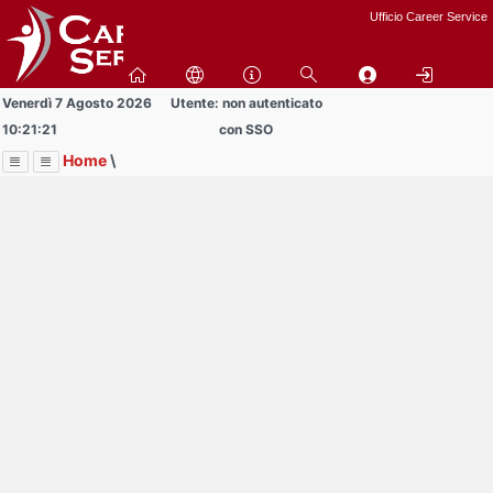
Passa
Ufficio Career Service
a
contenuto
principale
Venerdì 7 Agosto 2026
Utente: non autenticato
10:21:21
con SSO
Home
\
Menu
Contrai
Espandi
Image
Title
Page
Display
Bandi
ext
itle
Page
isplay
Contrai
Espandi