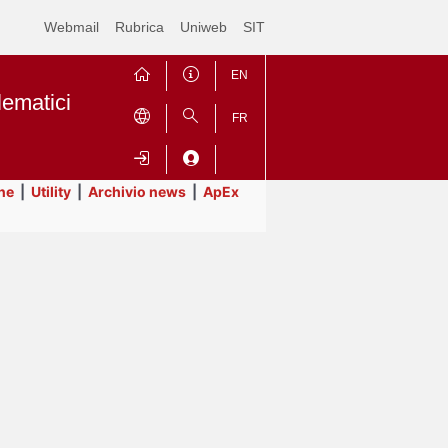
Webmail
Rubrica
Uniweb
SIT
EN
lematici
FR
ne
|
Utility
|
Archivio news
|
ApEx
Contrai
Espandi