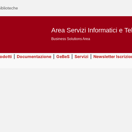
iblioteche
Area Servizi Informatici e Te
Business Solutions Area
rodotti
|
Documentazione
|
GeBeS
|
Servizi
|
Newsletter Iscrizio
Text
Risorse
Title
Page
Display