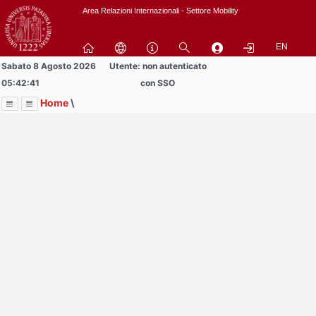
Passa
Area Relazioni Internazionali - Settore Mobility
a
contenuto
EN
principale
Sabato 8 Agosto 2026
Utente: non autenticato
05:42:41
con SSO
Home
\
Menu
Contrai
Espandi
Image
Title
Page
Display
Area Studenti Erasmus
ext
itle
Page
isplay
Contrai
Espandi