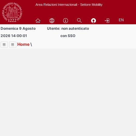
Passa
Area Relazioni Internazionali - Settore Mobility
a
contenuto
EN
principale
Domenica 9 Agosto
Utente: non autenticato
2026 14:00:01
con SSO
Home
\
Menu
Contrai
Espandi
Image
Title
Page
Display
Area studenti BIP
ext
itle
Page
isplay
Contrai
Espandi