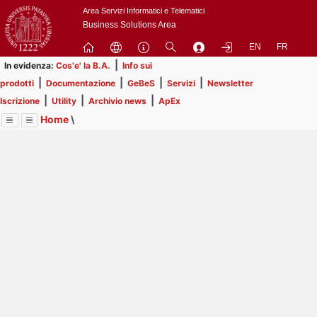
Passa
Area Servizi Informatici e Telematici
a
Business Solutions Area
contenuto
EN
FR
principale
|
In evidenza:
Cos'e' la B.A.
Info sui
|
|
|
|
prodotti
Documentazione
GeBeS
Servizi
Newsletter
|
|
|
Iscrizione
Utility
Archivio news
ApEx
Home
\
Menu
Contrai
Espandi
Image
Title
Page
Display
Prodotti
ext
itle
Page