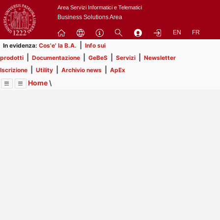
Passa
Area Servizi Informatici e Telematici
a
Business Solutions Area
contenuto
EN
FR
principale
|
In evidenza:
Cos'e' la B.A.
Info sui
|
|
|
|
prodotti
Documentazione
GeBeS
Servizi
Newsletter
|
|
|
Iscrizione
Utility
Archivio news
ApEx
Home
\
Menu
Contrai
Espandi
Image
Title
Page
Display
ApEx
ext
itle
Page