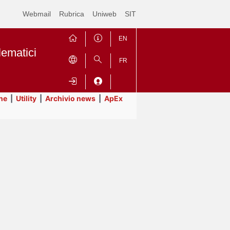
Webmail
Rubrica
Uniweb
SIT
EN
lematici
FR
ne
|
Utility
|
Archivio news
|
ApEx
Contrai
Espandi