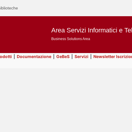
iblioteche
Area Servizi Informatici e Te
Business Solutions Area
rodotti
|
Documentazione
|
GeBeS
|
Servizi
|
Newsletter Iscrizio
Text
ApEx
Title
Page
Display