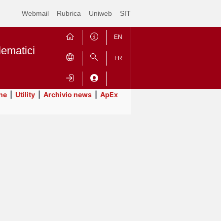
Webmail
Rubrica
Uniweb
SIT
EN
lematici
FR
ne
|
Utility
|
Archivio news
|
ApEx
Contrai
Espandi