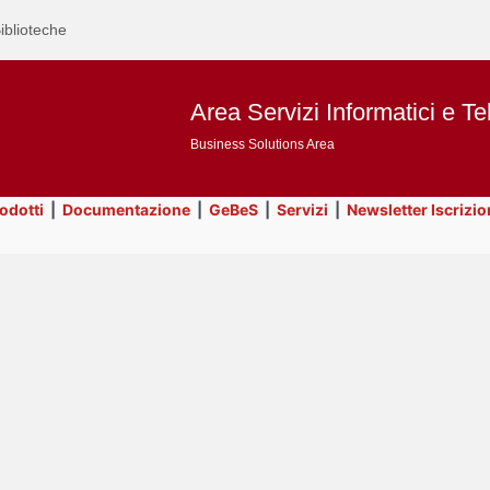
iblioteche
Area Servizi Informatici e Te
Business Solutions Area
rodotti
|
Documentazione
|
GeBeS
|
Servizi
|
Newsletter Iscrizio
Text
Business Analysis
Title
Page
Display