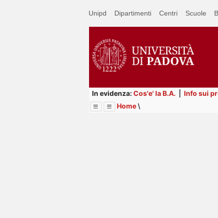
Passa
Unipd
Dipartimenti
Centri
Scuole
B
a
contenuto
principale
In evidenza:
Cos'e' la B.A.
|
Info sui p
Home
\
Menu
Image
Title
Page
Display