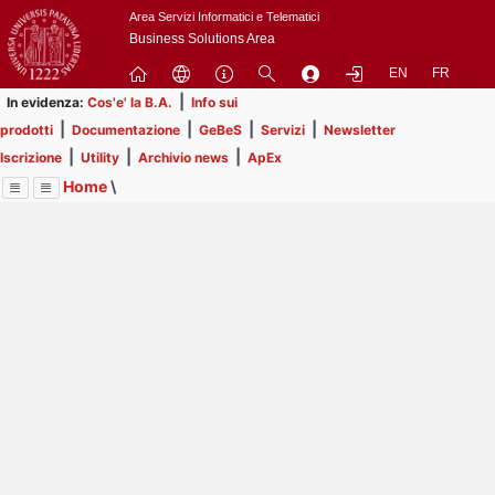
Passa
Area Servizi Informatici e Telematici
a
Business Solutions Area
contenuto
EN
FR
principale
|
In evidenza:
Cos'e' la B.A.
Info sui
|
|
|
|
prodotti
Documentazione
GeBeS
Servizi
Newsletter
|
|
|
Iscrizione
Utility
Archivio news
ApEx
Home
\
Menu
Contrai
Espandi
Image
Title
Page
Display
Prodotti
ext
itle
Page