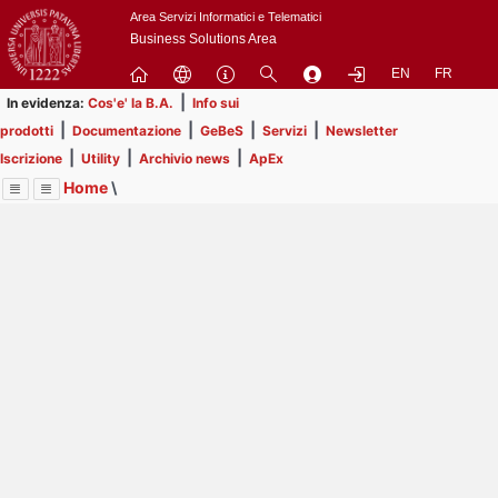
Passa
Area Servizi Informatici e Telematici
a
Business Solutions Area
contenuto
EN
FR
principale
|
In evidenza:
Cos'e' la B.A.
Info sui
|
|
|
|
prodotti
Documentazione
GeBeS
Servizi
Newsletter
|
|
|
Iscrizione
Utility
Archivio news
ApEx
Home
\
Menu
Contrai
Espandi
Image
Title
Page
Display
ApEx
ext
itle
Page