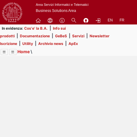
Passa
Area Servizi Informatici e Telematici
a
Business Solutions Area
contenuto
EN
FR
principale
|
In evidenza:
Cos'e' la B.A.
Info sui
|
|
|
|
prodotti
Documentazione
GeBeS
Servizi
Newsletter
|
|
|
Iscrizione
Utility
Archivio news
ApEx
Home
\
Menu
Contrai
Espandi
Image
Title
Page
Display
Prodotti
ext
itle
Page