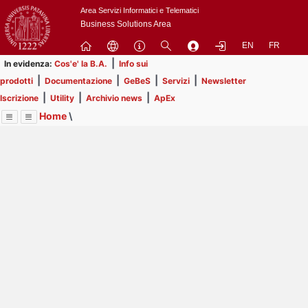
Passa
Area Servizi Informatici e Telematici
a
Business Solutions Area
contenuto
EN
FR
principale
|
In evidenza:
Cos'e' la B.A.
Info sui
|
|
|
|
prodotti
Documentazione
GeBeS
Servizi
Newsletter
|
|
|
Iscrizione
Utility
Archivio news
ApEx
Home
\
Menu
Contrai
Espandi
Image
Title
Page
Display
Business Analysis
ext
itle
Page