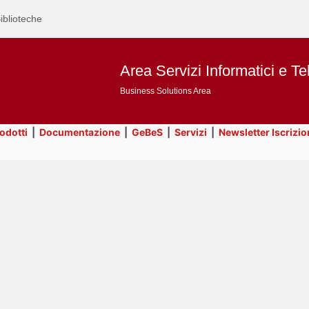
iblioteche
Area Servizi Informatici e Te
Business Solutions Area
rodotti
|
Documentazione
|
GeBeS
|
Servizi
|
Newsletter Iscrizio
Text
ApEx
Title
Page
Display