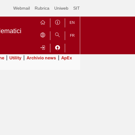
Webmail
Rubrica
Uniweb
SIT
EN
lematici
FR
ne
|
Utility
|
Archivio news
|
ApEx
Contrai
Espandi