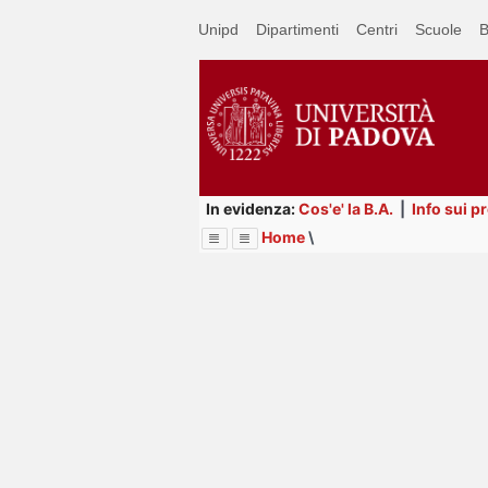
Passa
Unipd
Dipartimenti
Centri
Scuole
B
a
contenuto
principale
In evidenza:
Cos'e' la B.A.
|
Info sui p
Home
\
Menu
Image
Title
Page
Display