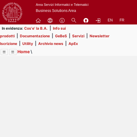
Passa
Area Servizi Informatici e Telematici
a
Business Solutions Area
contenuto
EN
FR
principale
|
In evidenza:
Cos'e' la B.A.
Info sui
|
|
|
|
prodotti
Documentazione
GeBeS
Servizi
Newsletter
|
|
|
Iscrizione
Utility
Archivio news
ApEx
Home
\
Menu
Contrai
Espandi
Image
Title
Page
Display
Utility
ext
itle
Page