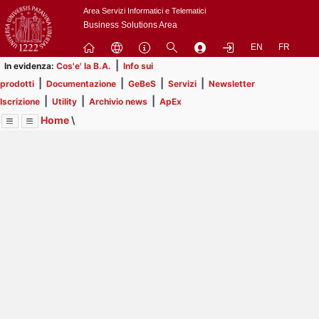
Passa
Area Servizi Informatici e Telematici
a
Business Solutions Area
contenuto
EN
FR
principale
|
In evidenza:
Cos'e' la B.A.
Info sui
|
|
|
|
prodotti
Documentazione
GeBeS
Servizi
Newsletter
|
|
|
Iscrizione
Utility
Archivio news
ApEx
Home
\
Menu
Contrai
Espandi
Image
Title
Page
Display
Risorse
ext
itle
Page