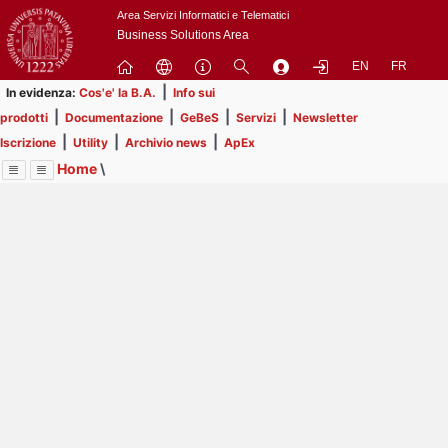
Passa
Area Servizi Informatici e Telematici
a
Business Solutions Area
contenuto
EN
FR
principale
|
In evidenza:
Cos'e' la B.A.
Info sui
|
|
|
|
prodotti
Documentazione
GeBeS
Servizi
Newsletter
|
|
|
Iscrizione
Utility
Archivio news
ApEx
Home
\
Menu
Contrai
Espandi
Image
Title
Page
Display
Utility
ext
itle
Page