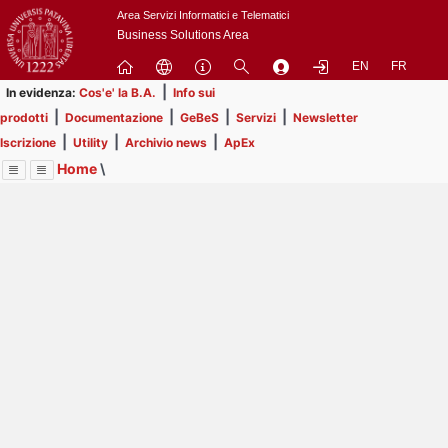
Passa
Area Servizi Informatici e Telematici
a
Business Solutions Area
contenuto
EN
FR
principale
|
In evidenza:
Cos'e' la B.A.
Info sui
|
|
|
|
prodotti
Documentazione
GeBeS
Servizi
Newsletter
|
|
|
Iscrizione
Utility
Archivio news
ApEx
Home
\
Menu
Contrai
Espandi
Image
Title
Page
Display
Risorse
ext
itle
Page