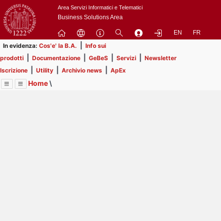
Passa
Area Servizi Informatici e Telematici
a
Business Solutions Area
contenuto
EN
FR
principale
|
In evidenza:
Cos'e' la B.A.
Info sui
|
|
|
|
prodotti
Documentazione
GeBeS
Servizi
Newsletter
|
|
|
Iscrizione
Utility
Archivio news
ApEx
Home
\
Menu
Contrai
Espandi
Image
Title
Page
Display
Prodotti
ext
itle
Page