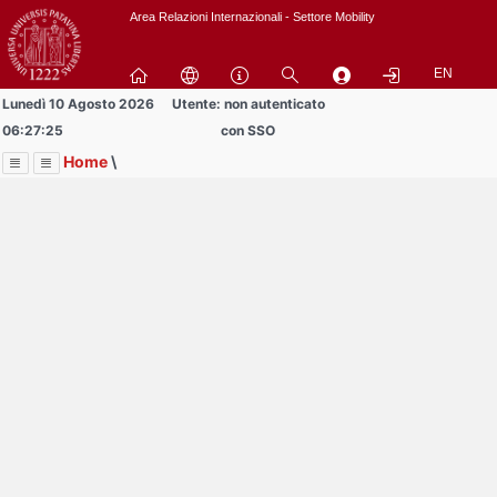
Passa
Area Relazioni Internazionali - Settore Mobility
a
contenuto
EN
principale
Lunedì 10 Agosto 2026
Utente: non autenticato
06:27:25
con SSO
Home
\
Menu
Contrai
Espandi
Image
Title
Page
Display
Area Docenti e PTA
ext
itle
Page
isplay
Contrai
Espandi