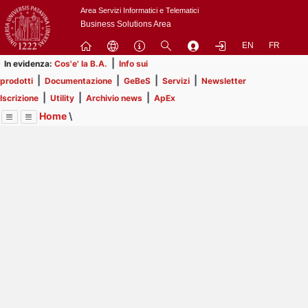
Passa
Area Servizi Informatici e Telematici
a
Business Solutions Area
contenuto
EN
FR
principale
|
In evidenza:
Cos'e' la B.A.
Info sui
|
|
|
|
prodotti
Documentazione
GeBeS
Servizi
Newsletter
|
|
|
Iscrizione
Utility
Archivio news
ApEx
Home
\
Menu
Contrai
Espandi
Image
Title
Page
Display
Risorse
ext
itle
Page