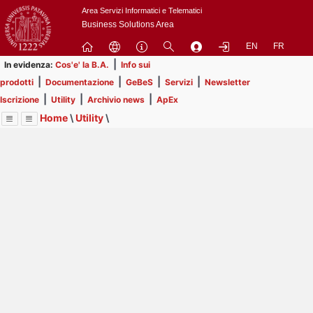
Passa
Area Servizi Informatici e Telematici
a
Business Solutions Area
contenuto
EN
FR
principale
|
In evidenza:
Cos'e' la B.A.
Info sui
|
|
|
|
prodotti
Documentazione
GeBeS
Servizi
Newsletter
|
|
|
Iscrizione
Utility
Archivio news
ApEx
Home
\
Utility
\
Menu
Contrai
Espandi
Image
Title
Page
Display
Eventi
ext
itle
Page