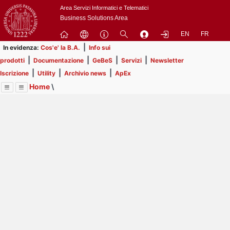
Passa
Area Servizi Informatici e Telematici
a
Business Solutions Area
contenuto
EN
FR
principale
|
In evidenza:
Cos'e' la B.A.
Info sui
|
|
|
|
prodotti
Documentazione
GeBeS
Servizi
Newsletter
|
|
|
Iscrizione
Utility
Archivio news
ApEx
Home
\
Menu
Contrai
Espandi
Image
Title
Page
Display
Business Analysis
ext
itle
Page