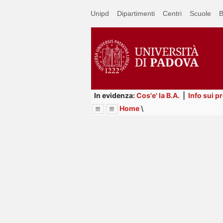
Passa
Unipd
Dipartimenti
Centri
Scuole
B
a
contenuto
principale
In evidenza:
Cos'e' la B.A.
|
Info sui p
Home
\
Menu
Image
Title
Page
Display