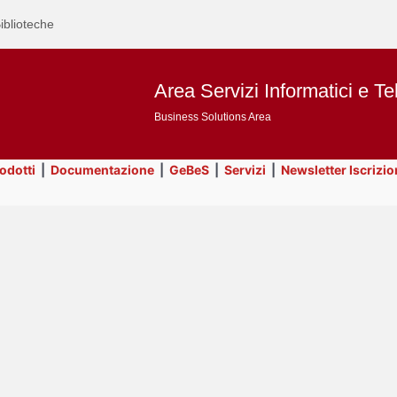
iblioteche
Area Servizi Informatici e Te
Business Solutions Area
rodotti
|
Documentazione
|
GeBeS
|
Servizi
|
Newsletter Iscrizio
Text
Business Analysis
Title
Page
Display