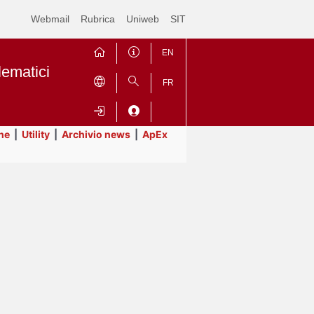
Webmail
Rubrica
Uniweb
SIT
EN
lematici
FR
ne
|
Utility
|
Archivio news
|
ApEx
Contrai
Espandi