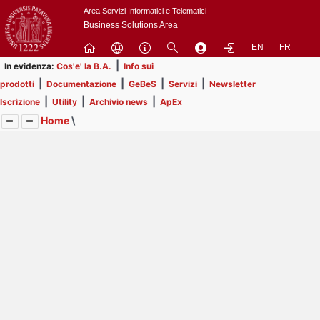
Passa
Area Servizi Informatici e Telematici
a
Business Solutions Area
contenuto
EN
FR
principale
|
In evidenza:
Cos'e' la B.A.
Info sui
|
|
|
|
prodotti
Documentazione
GeBeS
Servizi
Newsletter
|
|
|
Iscrizione
Utility
Archivio news
ApEx
Home
\
Menu
Contrai
Espandi
Image
Title
Page
Display
Utility
ext
itle
Page