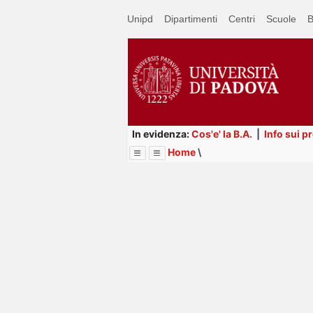
Passa
Unipd
Dipartimenti
Centri
Scuole
B
a
contenuto
principale
In evidenza:
Cos'e' la B.A.
|
Info sui p
Home
\
Menu
Image
Title
Page
Display