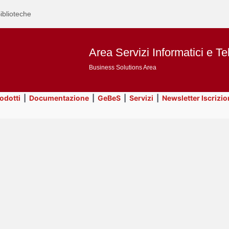
iblioteche
Area Servizi Informatici e Te
Business Solutions Area
rodotti
|
Documentazione
|
GeBeS
|
Servizi
|
Newsletter Iscrizio
Text
Prodotti
Title
Page
Display