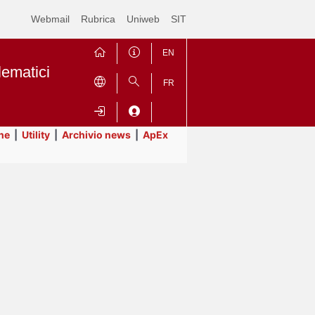
Webmail
Rubrica
Uniweb
SIT
EN
lematici
FR
ne
|
Utility
|
Archivio news
|
ApEx
Contrai
Espandi