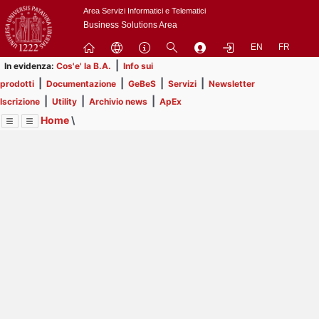
Passa
Area Servizi Informatici e Telematici
a
Business Solutions Area
contenuto
EN
FR
principale
|
In evidenza:
Cos'e' la B.A.
Info sui
|
|
|
|
prodotti
Documentazione
GeBeS
Servizi
Newsletter
|
|
|
Iscrizione
Utility
Archivio news
ApEx
Home
\
Menu
Contrai
Espandi
Image
Title
Page
Display
Business Analysis
ext
itle
Page