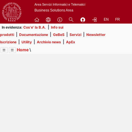
Passa
Area Servizi Informatici e Telematici
a
Business Solutions Area
contenuto
EN
FR
principale
|
In evidenza:
Cos'e' la B.A.
Info sui
|
|
|
|
prodotti
Documentazione
GeBeS
Servizi
Newsletter
|
|
|
Iscrizione
Utility
Archivio news
ApEx
Home
\
Menu
Contrai
Espandi
Image
Title
Page
Display
Utility
ext
itle
Page