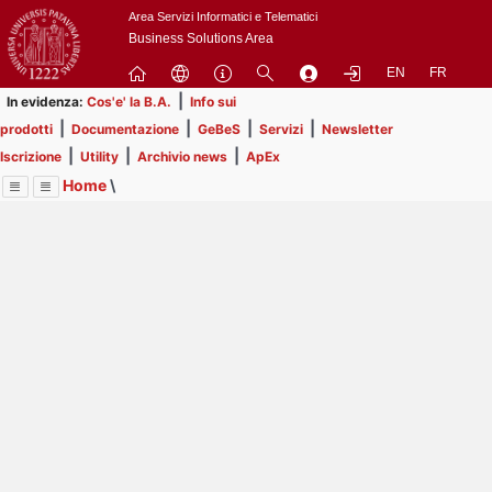
Passa
Area Servizi Informatici e Telematici
a
Business Solutions Area
contenuto
EN
FR
principale
|
In evidenza:
Cos'e' la B.A.
Info sui
|
|
|
|
prodotti
Documentazione
GeBeS
Servizi
Newsletter
|
|
|
Iscrizione
Utility
Archivio news
ApEx
Home
\
Menu
Contrai
Espandi
Image
Title
Page
Display
ApEx
ext
itle
Page