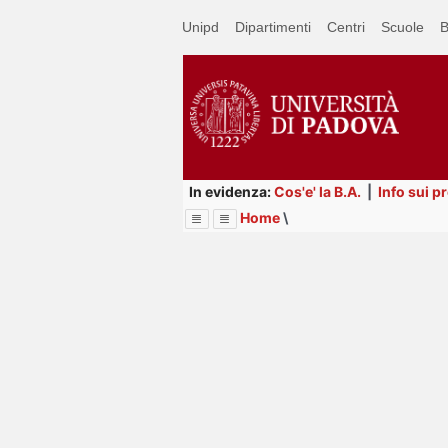
Passa
Unipd
Dipartimenti
Centri
Scuole
B
a
contenuto
principale
In evidenza:
Cos'e' la B.A.
|
Info sui p
Home
\
Menu
Image
Title
Page
Display