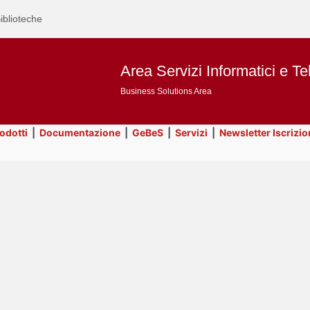
iblioteche
Area Servizi Informatici e Te
Business Solutions Area
rodotti
|
Documentazione
|
GeBeS
|
Servizi
|
Newsletter Iscrizio
Text
Business Analysis
Title
Page
Display