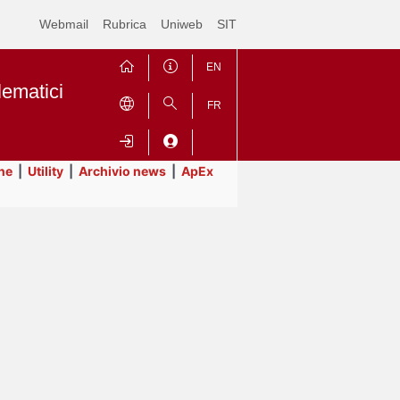
Webmail
Rubrica
Uniweb
SIT
EN
lematici
FR
ne
|
Utility
|
Archivio news
|
ApEx
Contrai
Espandi