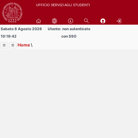
Passa
UFFICIO SERVIZI AGLI STUDENTI
a
contenuto
principale
Sabato 8 Agosto 2026
Utente: non autenticato
10:16:42
con SSO
Home
\
Menu
Contrai
Espandi
Image
Title
Page
Display
Autorizzazioni tutorato
ext
itle
Page
isplay
Contrai
Espandi