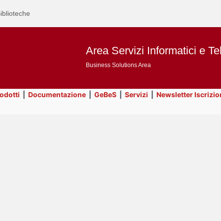
iblioteche
Area Servizi Informatici e Te
Business Solutions Area
rodotti
|
Documentazione
|
GeBeS
|
Servizi
|
Newsletter Iscrizio
Text
Utility
Title
Page
Display