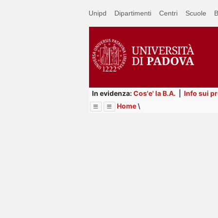
Passa
Unipd
Dipartimenti
Centri
Scuole
B
a
contenuto
principale
In evidenza:
Cos'e' la B.A.
|
Info sui p
Home
\
Menu
Image
Title
Page
Display