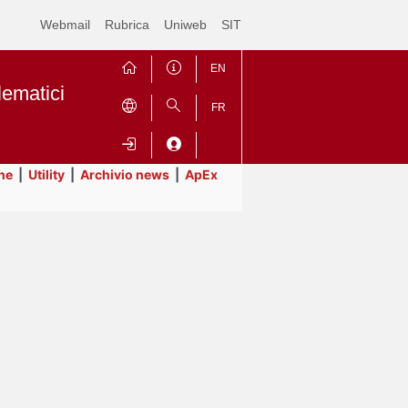
Webmail
Rubrica
Uniweb
SIT
EN
lematici
FR
ne
|
Utility
|
Archivio news
|
ApEx
Contrai
Espandi