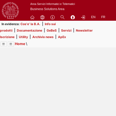
Passa
Area Servizi Informatici e Telematici
a
Business Solutions Area
contenuto
EN
FR
principale
|
In evidenza:
Cos'e' la B.A.
Info sui
|
|
|
|
prodotti
Documentazione
GeBeS
Servizi
Newsletter
|
|
|
Iscrizione
Utility
Archivio news
ApEx
Home
\
Menu
Contrai
Espandi
Image
Title
Page
Display
Risorse
ext
itle
Page