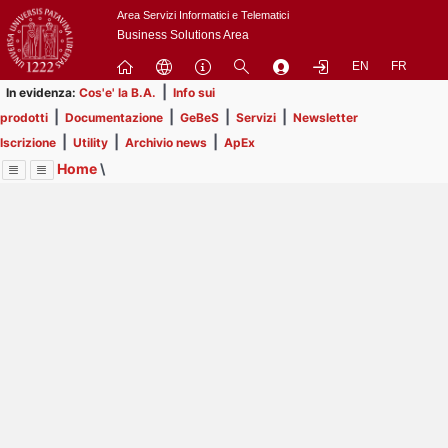
Passa
Area Servizi Informatici e Telematici
a
Business Solutions Area
contenuto
EN
FR
principale
|
In evidenza:
Cos'e' la B.A.
Info sui
|
|
|
|
prodotti
Documentazione
GeBeS
Servizi
Newsletter
|
|
|
Iscrizione
Utility
Archivio news
ApEx
Home
\
Menu
Contrai
Espandi
Image
Title
Page
Display
ApEx
ext
itle
Page