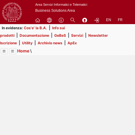
Passa
Area Servizi Informatici e Telematici
a
Business Solutions Area
contenuto
EN
FR
principale
|
In evidenza:
Cos'e' la B.A.
Info sui
|
|
|
|
prodotti
Documentazione
GeBeS
Servizi
Newsletter
|
|
|
Iscrizione
Utility
Archivio news
ApEx
Home
\
Menu
Contrai
Espandi
Image
Title
Page
Display
Utility
ext
itle
Page