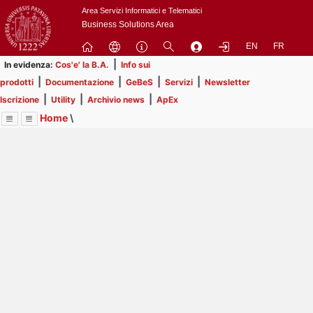
Passa
Area Servizi Informatici e Telematici
a
Business Solutions Area
contenuto
EN
FR
principale
|
In evidenza:
Cos'e' la B.A.
Info sui
|
|
|
|
prodotti
Documentazione
GeBeS
Servizi
Newsletter
|
|
|
Iscrizione
Utility
Archivio news
ApEx
Home
\
Menu
Contrai
Espandi
Image
Title
Page
Display
ApEx
ext
itle
Page