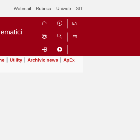
Webmail
Rubrica
Uniweb
SIT
EN
lematici
FR
ne
|
Utility
|
Archivio news
|
ApEx
Contrai
Espandi