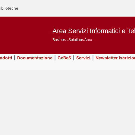
iblioteche
Area Servizi Informatici e Te
Business Solutions Area
rodotti
|
Documentazione
|
GeBeS
|
Servizi
|
Newsletter Iscrizio
Text
Business Analysis
Title
Page
Display