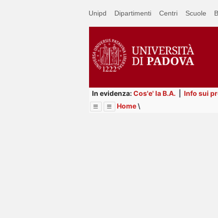
Passa
Unipd
Dipartimenti
Centri
Scuole
B
a
contenuto
principale
In evidenza:
Cos'e' la B.A.
|
Info sui p
Home
\
Menu
Image
Title
Page
Display