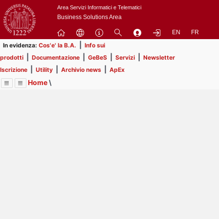
Passa
Area Servizi Informatici e Telematici
a
Business Solutions Area
contenuto
EN
FR
principale
|
In evidenza:
Cos'e' la B.A.
Info sui
|
|
|
|
prodotti
Documentazione
GeBeS
Servizi
Newsletter
|
|
|
Iscrizione
Utility
Archivio news
ApEx
Home
\
Menu
Contrai
Espandi
Image
Title
Page
Display
Risorse
ext
itle
Page